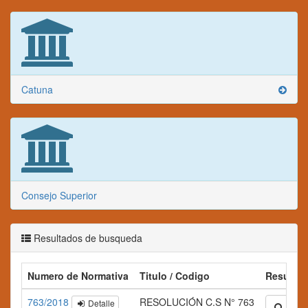
Catuna
Consejo Superior
Resultados de busqueda
Numero de Normativa
Titulo / Codigo
Resume
763/2018
RESOLUCIÓN C.S N° 763
Detalle
Ampli