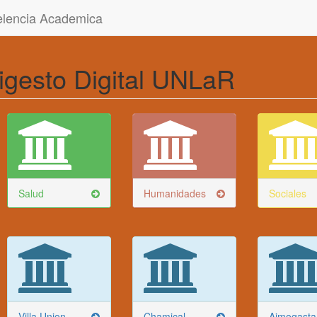
celencia Academica
igesto Digital UNLaR
Salud
Humanidades
Sociales
Villa Union
Chamical
Aimogasta