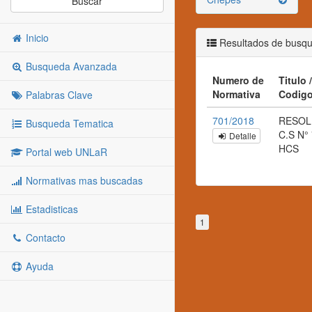
Buscar
Inicio
Resultados de busq
Busqueda Avanzada
Numero de
Titulo /
Normativa
Codig
Palabras Clave
701/2018
RESOL
Busqueda Tematica
C.S N°
Detalle
HCS
Portal web UNLaR
Normativas mas buscadas
Estadisticas
1
Contacto
Ayuda