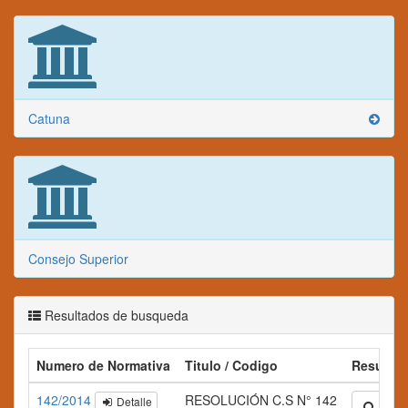
Catuna
Consejo Superior
Resultados de busqueda
Numero de Normativa
Titulo / Codigo
Resume
142/2014
RESOLUCIÓN C.S N° 142
Detalle
Ampli