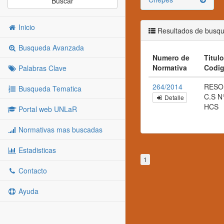
Buscar
Inicio
Resultados de busq
Busqueda Avanzada
Numero de
Titulo
Normativa
Codi
Palabras Clave
264/2014
RESO
Busqueda Tematica
C.S N
Detalle
HCS
Portal web UNLaR
Normativas mas buscadas
Estadisticas
1
Contacto
Ayuda