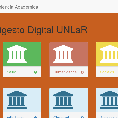
celencia Academica
igesto Digital UNLaR
Salud
Humanidades
Sociales
Villa Union
Chamical
Aimogasta