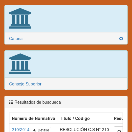
Catuna
Consejo Superior
Resultados de busqueda
Numero de Normativa
Titulo / Codigo
Resume
210/2014
RESOLUCIÓN C.S N° 210
Detalle
Ampli