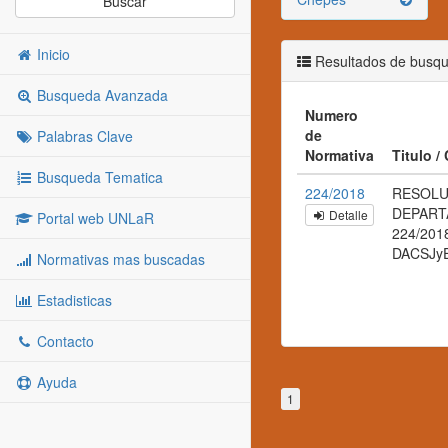
Buscar
Inicio
Resultados de busq
Busqueda Avanzada
Numero
de
Palabras Clave
Normativa
Titulo /
Busqueda Tematica
224/2018
RESOLU
DEPART
Detalle
Portal web UNLaR
224/201
DACSJy
Normativas mas buscadas
Estadisticas
Contacto
Ayuda
1