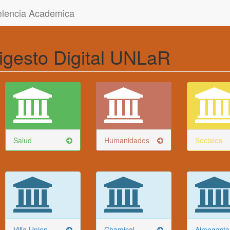
celencia Academica
igesto Digital UNLaR
Salud
Humanidades
Sociales
Villa Union
Chamical
Aimogasta