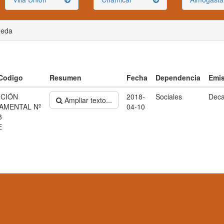
ueda
 Codigo
Resumen
Fecha
Dependencia
Emi
CIÓN
2018-
Sociales
Dec
Ampliar texto...
AMENTAL Nº
04-10
8
E