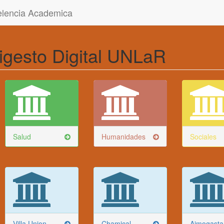
celencia Academica
igesto Digital UNLaR
Salud
Humanidades
Sociales
Villa Union
Chamical
Aimogasta