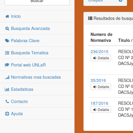
Buscar
Inicio
Resultados de busq
Busqueda Avanzada
Numero de
Normativa
Titulo 
Palabras Clave
236/2015
RESOL
Busqueda Tematica
CD Nº 
Detalle
DACSJ
Portal web UNLaR
Normativas mas buscadas
35/2016
RESOL
CD Nº 
Detalle
Estadisticas
DACSJ
Contacto
187/2016
RESOL
CD Nº 
Detalle
Ayuda
DACSJ