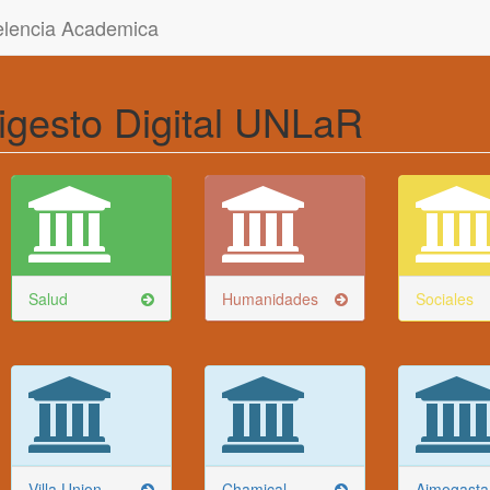
celencia Academica
igesto Digital UNLaR
Salud
Humanidades
Sociales
Villa Union
Chamical
Aimogasta