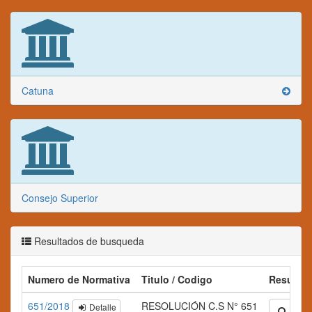
Catuna
Consejo Superior
Resultados de busqueda
Numero de Normativa
Titulo / Codigo
Resume
651/2018
RESOLUCIÓN C.S N° 651
Detalle
Ampli