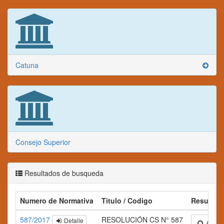
Catuna
Consejo Superior
Resultados de busqueda
Numero de Normativa
Titulo / Codigo
Resumen
587/2017
RESOLUCIÓN CS N° 587
Detalle
Amplia