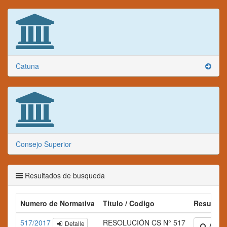
Catuna
Consejo Superior
Resultados de busqueda
Numero de Normativa
Titulo / Codigo
Resumen
517/2017
RESOLUCIÓN CS N° 517
Detalle
Amplia