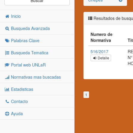
Buscar
Inicio
Resultados de busq
Busqueda Avanzada
Numero de
Normativa
Ti
Palabras Clave
516/2017
RE
Busqueda Tematica
N°
Detalle
H
Portal web UNLaR
Normativas mas buscadas
Estadisticas
1
Contacto
Ayuda