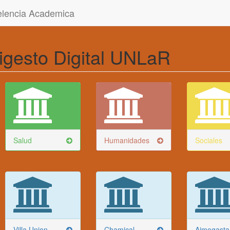
celencia Academica
igesto Digital UNLaR
Salud
Humanidades
Sociales
Villa Union
Chamical
Aimogasta