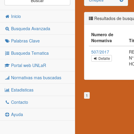
Buscar
Inicio
Resultados de busq
Busqueda Avanzada
Numero de
Normativa
Ti
Palabras Clave
507/2017
R
Busqueda Tematica
N°
Detalle
H
Portal web UNLaR
Normativas mas buscadas
Estadisticas
1
Contacto
Ayuda