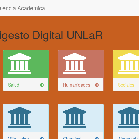
celencia Academica
igesto Digital UNLaR
Salud
Humanidades
Sociales
Villa Union
Chamical
Aimogasta