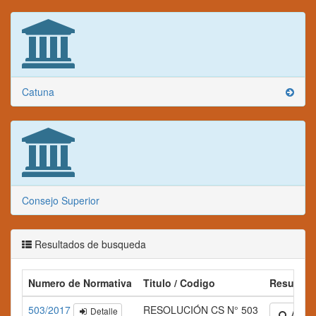
Catuna
Consejo Superior
Resultados de busqueda
Numero de Normativa
Titulo / Codigo
Resumen
503/2017
RESOLUCIÓN CS N° 503
Detalle
Amplia