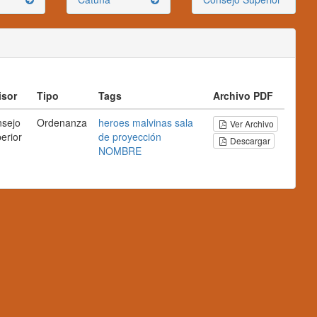
isor
Tipo
Tags
Archivo PDF
sejo
Ordenanza
heroes
malvinas
sala
Ver Archivo
erior
de proyección
Descargar
NOMBRE