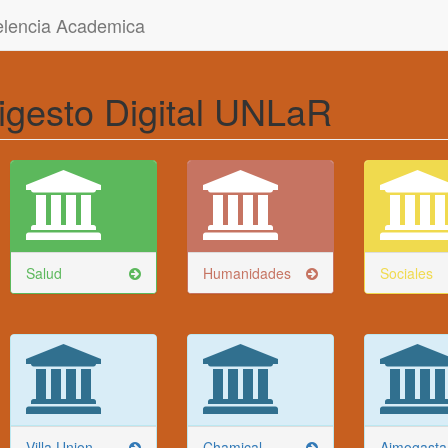
celencia Academica
igesto Digital UNLaR
Salud
Humanidades
Sociales
Villa Union
Chamical
Aimogasta