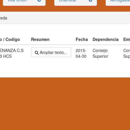
ueda
lo / Codigo
Resumen
Fecha
Dependencia
Em
ENANZA C.S
2015-
Consejo
Con
Ampliar texto...
3 HCS
04-30
Superior
Sup