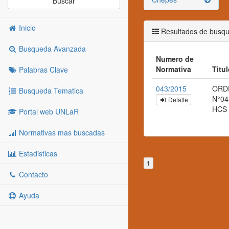
Buscar
Inicio
Resultados de busq
Busqueda Avanzada
Numero de
Normativa
Titu
Palabras Clave
043/2015
ORD
Busqueda Tematica
N°04
Detalle
HCS
Portal web UNLaR
Normativas mas buscadas
Estadisticas
1
Contacto
Ayuda