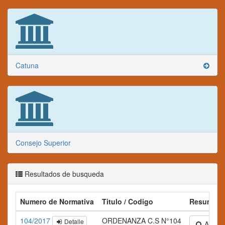
Catuna
Consejo Superior
Resultados de busqueda
Numero de Normativa
Titulo / Codigo
Resumen
104/2017
ORDENANZA C.S N°104
Detalle
Ampliar