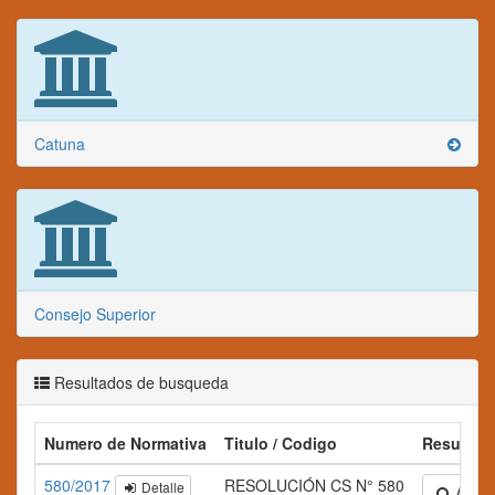
Catuna
Consejo Superior
Resultados de busqueda
Numero de Normativa
Titulo / Codigo
Resumen
580/2017
RESOLUCIÓN CS N° 580
Detalle
Amplia