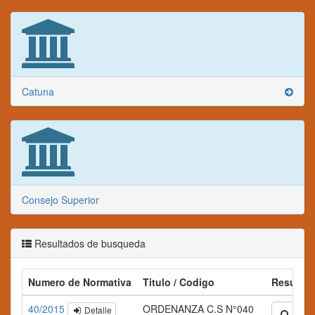
Catuna
Consejo Superior
Resultados de busqueda
Numero de Normativa
Titulo / Codigo
Resume
40/2015
ORDENANZA C.S N°040
Detalle
Ampli