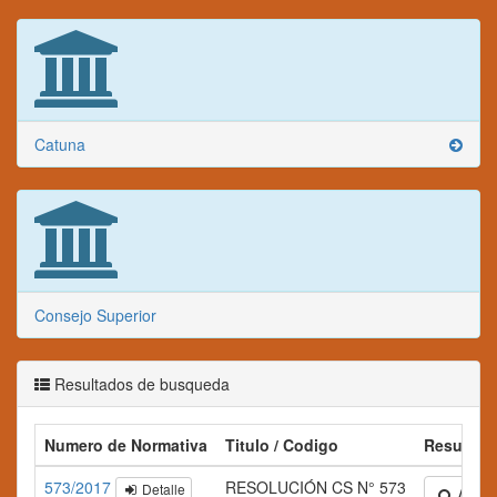
Catuna
Consejo Superior
Resultados de busqueda
Numero de Normativa
Titulo / Codigo
Resumen
573/2017
RESOLUCIÓN CS N° 573
Detalle
Amplia