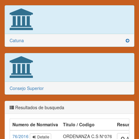
Catuna
Consejo Superior
Resultados de busqueda
Numero de Normativa
Titulo / Codigo
Resumen
76/2016
ORDENANZA C.S N°076
Detalle
Ampliar