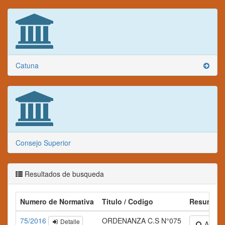
Catuna
Consejo Superior
Resultados de busqueda
Numero de Normativa
Titulo / Codigo
Resumen
75/2016
ORDENANZA C.S N°075
Detalle
Ampliar