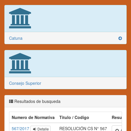
Catuna
Consejo Superior
Resultados de busqueda
Numero de Normativa
Titulo / Codigo
Resumen
567/2017
RESOLUCIÓN CS N° 567
Detalle
Amplia