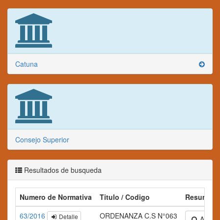
Catuna
Consejo Superior
Resultados de busqueda
Numero de Normativa
Titulo / Codigo
Resumen
63/2016
ORDENANZA C.S N°063
Detalle
Ampliar