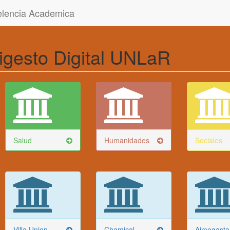
celencia Academica
igesto Digital UNLaR
Salud
Humanidades
Sociales
Villa Union
Chamical
Aimogasta