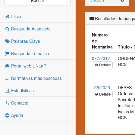
Buscar
Inicio
Resultados de busq
Busqueda Avanzada
Numero
de
Palabras Clave
Normativa
Titulo /
Busqueda Tematica
097/2017
ORDENAN
HCS
Detalle
Portal web UNLaR
Normativas mas buscadas
155/2025
DESESTI
Estadisticas
Ordenanz
Detalle
Secretar
Contacto
Instituci
Isaias M.
Ayuda
HCS