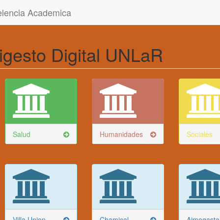
celencia Academica
igesto Digital UNLaR
Salud
Humanidades
Sociales
Villa Union
Chamical
Aimogasta