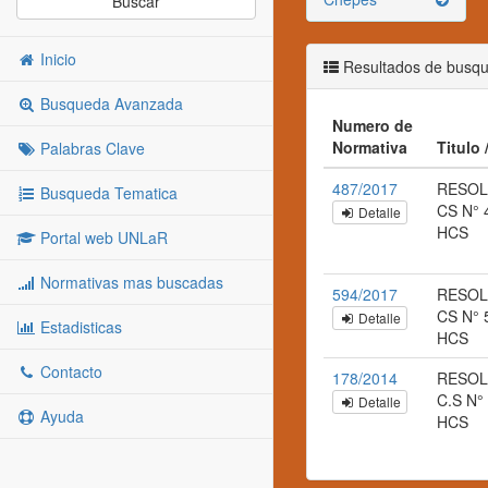
Buscar
Inicio
Resultados de busq
Busqueda Avanzada
Numero de
Normativa
Titulo
Palabras Clave
487/2017
RESOL
Busqueda Tematica
CS N° 
Detalle
HCS
Portal web UNLaR
Normativas mas buscadas
594/2017
RESOL
CS N° 
Detalle
Estadisticas
HCS
Contacto
178/2014
RESOL
C.S N°
Detalle
Ayuda
HCS