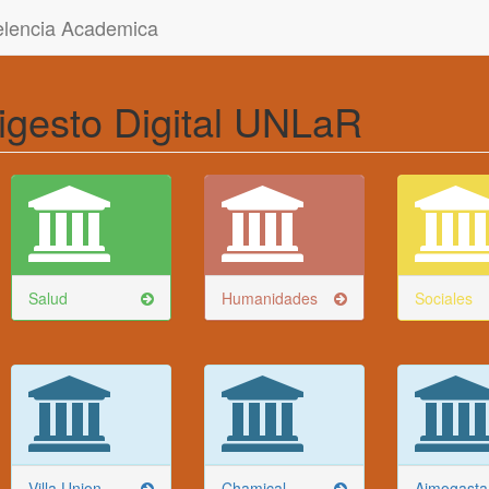
celencia Academica
igesto Digital UNLaR
Salud
Humanidades
Sociales
Villa Union
Chamical
Aimogasta