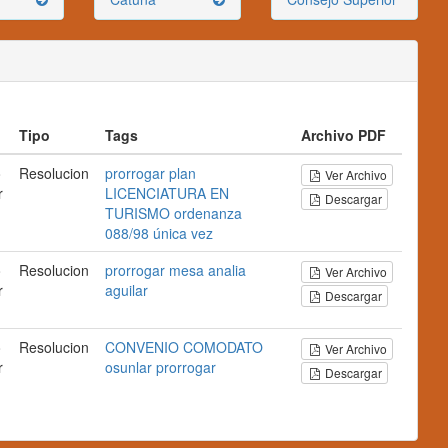
Tipo
Tags
Archivo PDF
o
Resolucion
prorrogar
plan
Ver Archivo
r
LICENCIATURA EN
Descargar
TURISMO
ordenanza
088/98
única vez
o
Resolucion
prorrogar
mesa
analia
Ver Archivo
r
aguilar
Descargar
o
Resolucion
CONVENIO
COMODATO
Ver Archivo
r
osunlar
prorrogar
Descargar