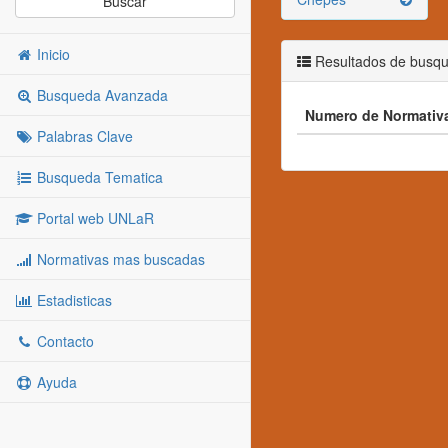
Buscar
Inicio
Resultados de busq
Busqueda Avanzada
Numero de Normativ
Palabras Clave
Busqueda Tematica
Portal web UNLaR
Normativas mas buscadas
Estadisticas
Contacto
Ayuda