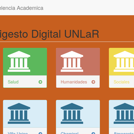
celencia Academica
igesto Digital UNLaR
Salud
Humanidades
Sociales
Villa Union
Chamical
Aimogasta