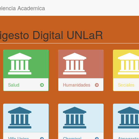
celencia Academica
igesto Digital UNLaR
Salud
Humanidades
Sociales
Villa Union
Chamical
Aimogasta