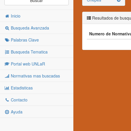
Buscar
Inicio
Resultados de busq
Busqueda Avanzada
Numero de Normativ
Palabras Clave
Busqueda Tematica
Portal web UNLaR
Normativas mas buscadas
Estadisticas
Contacto
Ayuda