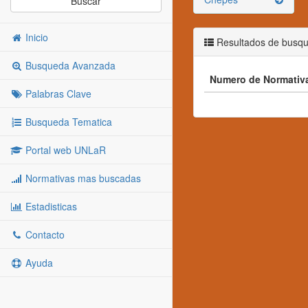
Buscar
Inicio
Resultados de busq
Busqueda Avanzada
Numero de Normativ
Palabras Clave
Busqueda Tematica
Portal web UNLaR
Normativas mas buscadas
Estadisticas
Contacto
Ayuda