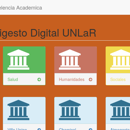
celencia Academica
igesto Digital UNLaR
Salud
Humanidades
Sociales
Villa Union
Chamical
Aimogasta