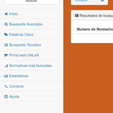
Buscar
Inicio
Resultados de busq
Busqueda Avanzada
Numero de Normativ
Palabras Clave
Busqueda Tematica
Portal web UNLaR
Normativas mas buscadas
Estadisticas
Contacto
Ayuda