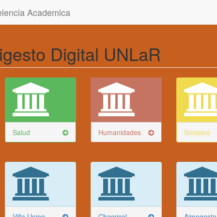
celencia Academica
igesto Digital UNLaR
Salud
Humanidades
Sociales
Villa Union
Chamical
Aimogasta