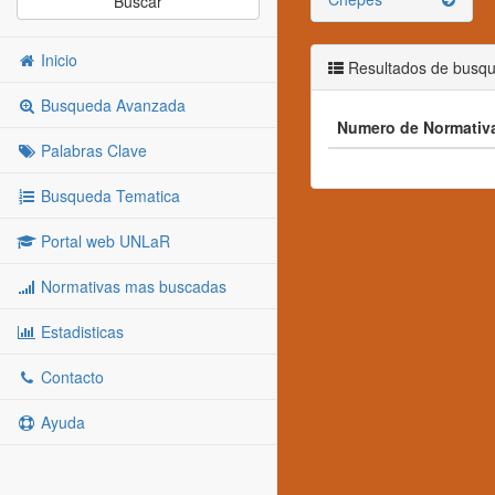
Buscar
Inicio
Resultados de busq
Busqueda Avanzada
Numero de Normativ
Palabras Clave
Busqueda Tematica
Portal web UNLaR
Normativas mas buscadas
Estadisticas
Contacto
Ayuda