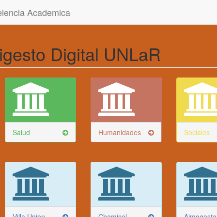
celencia Academica
igesto Digital UNLaR
Salud
Humanidades
Sociales
Villa Union
Chamical
Aimogasta