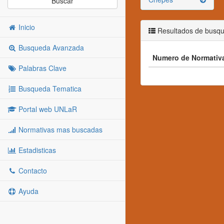
Buscar
Inicio
Resultados de busq
Busqueda Avanzada
Numero de Normativ
Palabras Clave
Busqueda Tematica
Portal web UNLaR
Normativas mas buscadas
Estadisticas
Contacto
Ayuda