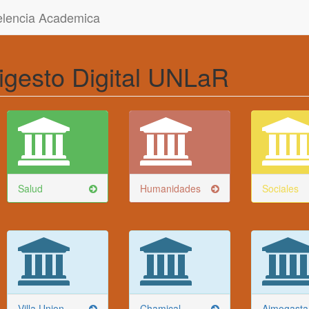
celencia Academica
igesto Digital UNLaR
Salud
Humanidades
Sociales
Villa Union
Chamical
Aimogasta