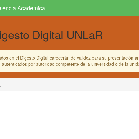
celencia Academica
igesto Digital UNLaR
os en el Digesto Digital carecerán de validez para su presentación ant
en autenticados por autoridad competente de la universidad o de la un
a