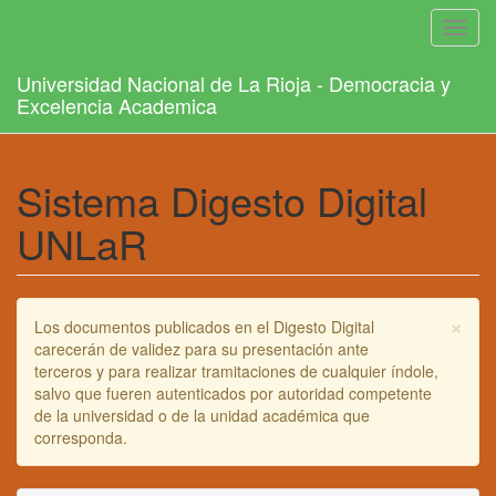
Toggl
navig
Universidad Nacional de La Rioja - Democracia y
Excelencia Academica
Sistema Digesto Digital
UNLaR
×
Los documentos publicados en el Digesto Digital
carecerán de validez para su presentación ante
terceros y para realizar tramitaciones de cualquier índole,
salvo que fueren autenticados por autoridad competente
de la universidad o de la unidad académica que
corresponda.