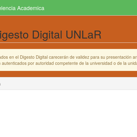
celencia Academica
igesto Digital UNLaR
os en el Digesto Digital carecerán de validez para su presentación ant
en autenticados por autoridad competente de la universidad o de la un
a