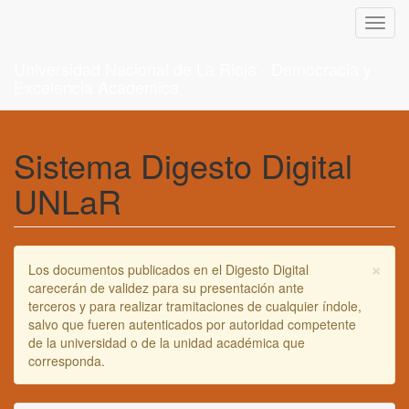
Toggl
navig
Universidad Nacional de La Rioja - Democracia y
Excelencia Academica
Sistema Digesto Digital
UNLaR
×
Los documentos publicados en el Digesto Digital
carecerán de validez para su presentación ante
terceros y para realizar tramitaciones de cualquier índole,
salvo que fueren autenticados por autoridad competente
de la universidad o de la unidad académica que
corresponda.