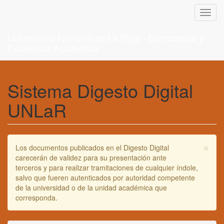
Toggl
navig
Universidad Nacional de La Rioja - Democracia y
Excelencia Academica
Sistema Digesto Digital
UNLaR
×
Los documentos publicados en el Digesto Digital
carecerán de validez para su presentación ante
terceros y para realizar tramitaciones de cualquier índole,
salvo que fueren autenticados por autoridad competente
de la universidad o de la unidad académica que
corresponda.