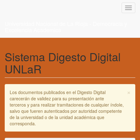
Toggl
navig
Universidad Nacional de La Rioja - Democracia y
Excelencia Academica
Sistema Digesto Digital
UNLaR
×
Los documentos publicados en el Digesto Digital
carecerán de validez para su presentación ante
terceros y para realizar tramitaciones de cualquier índole,
salvo que fueren autenticados por autoridad competente
de la universidad o de la unidad académica que
corresponda.